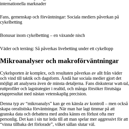
internationella marknader
Fans, gemenskap och förväntningar: Sociala mediers påverkan på
cykelbetting
Bonusar inom cykelbetting – en växande nisch
Väder och terräng: Så påverkas livebetting under ett cykellopp
Mikroanalyser och makroförväntningar
Cykelsporten är komplex, och resultaten påverkas av allt från väder
och vind till taktik och dagsform. Ändå har sociala medier gjort det
möjligt att analysera även de minsta detaljerna. Fans diskuterar watt-tal,
ruttprofiler och lagstrategier i realtid, och många försöker förutsäga
etappresultat med nästan vetenskaplig precision.
Denna typ av “mikroanalys” kan ge en känsla av kontroll – men också
skapa orealistiska förväntningar. När man har lagt timmar på att
granska data och debattera med andra känns en förlust ofta mer
personlig. Det kan i sin tur leda till att man spelar mer aggressivt för att
“vinna tillbaka det förlorade”, vilket sällan slutar väl.