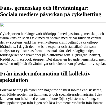
Fans, gemenskap och förväntningar:
Sociala mediers påverkan på cykelbetting
Cykelsporten har länge varit förknippad med passion, gemenskap och
starka känslor. Men i takt med att sociala medier har blivit en central
del av sportens värld har även kulturen kring betting på cykellopp
förändrats. I dag är det inte bara experter och statistiknördar som
analyserar cyklisternas form – tusentals fans delar dagligen tips,
förutsägelser och reaktioner på plattformar som X (tidigare Twitter),
Reddit och Facebook-grupper. Det skapar en levande gemenskap, men
också en miljö där förväntningar och känslor kan påverka hur vi spelar.
Från insiderinformation till kollektiv
spekulation
Förr var betting på cykellopp något för de mest inbitna entusiasterna,
som följde sporten via tidningar, tv och specialiserade magasin. I dag
kan vem som helst med en smartphone följa cyklisternas träning, se
liveuppdateringar från lagen och läsa kommentarer direkt från förarna