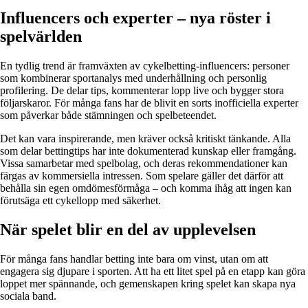
Influencers och experter – nya röster i
spelvärlden
En tydlig trend är framväxten av cykelbetting-influencers: personer
som kombinerar sportanalys med underhållning och personlig
profilering. De delar tips, kommenterar lopp live och bygger stora
följarskaror. För många fans har de blivit en sorts inofficiella experter
som påverkar både stämningen och spelbeteendet.
Det kan vara inspirerande, men kräver också kritiskt tänkande. Alla
som delar bettingtips har inte dokumenterad kunskap eller framgång.
Vissa samarbetar med spelbolag, och deras rekommendationer kan
färgas av kommersiella intressen. Som spelare gäller det därför att
behålla sin egen omdömesförmåga – och komma ihåg att ingen kan
förutsäga ett cykellopp med säkerhet.
När spelet blir en del av upplevelsen
För många fans handlar betting inte bara om vinst, utan om att
engagera sig djupare i sporten. Att ha ett litet spel på en etapp kan göra
loppet mer spännande, och gemenskapen kring spelet kan skapa nya
sociala band.