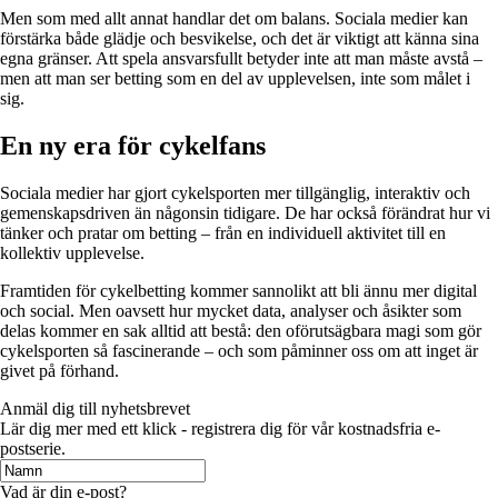
Men som med allt annat handlar det om balans. Sociala medier kan
förstärka både glädje och besvikelse, och det är viktigt att känna sina
egna gränser. Att spela ansvarsfullt betyder inte att man måste avstå –
men att man ser betting som en del av upplevelsen, inte som målet i
sig.
En ny era för cykelfans
Sociala medier har gjort cykelsporten mer tillgänglig, interaktiv och
gemenskapsdriven än någonsin tidigare. De har också förändrat hur vi
tänker och pratar om betting – från en individuell aktivitet till en
kollektiv upplevelse.
Framtiden för cykelbetting kommer sannolikt att bli ännu mer digital
och social. Men oavsett hur mycket data, analyser och åsikter som
delas kommer en sak alltid att bestå: den oförutsägbara magi som gör
cykelsporten så fascinerande – och som påminner oss om att inget är
givet på förhand.
Anmäl dig till nyhetsbrevet
Lär dig mer med ett klick - registrera dig för vår kostnadsfria e-
postserie.
Vad är din e-post?