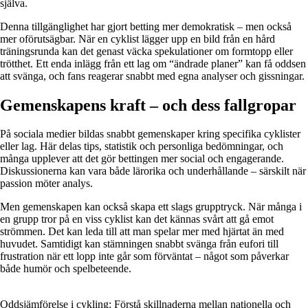
själva.
Denna tillgänglighet har gjort betting mer demokratisk – men också
mer oförutsägbar. När en cyklist lägger upp en bild från en hård
träningsrunda kan det genast väcka spekulationer om formtopp eller
trötthet. Ett enda inlägg från ett lag om “ändrade planer” kan få oddsen
att svänga, och fans reagerar snabbt med egna analyser och gissningar.
Gemenskapens kraft – och dess fallgropar
På sociala medier bildas snabbt gemenskaper kring specifika cyklister
eller lag. Här delas tips, statistik och personliga bedömningar, och
många upplever att det gör bettingen mer social och engagerande.
Diskussionerna kan vara både lärorika och underhållande – särskilt när
passion möter analys.
Men gemenskapen kan också skapa ett slags grupptryck. När många i
en grupp tror på en viss cyklist kan det kännas svårt att gå emot
strömmen. Det kan leda till att man spelar mer med hjärtat än med
huvudet. Samtidigt kan stämningen snabbt svänga från eufori till
frustration när ett lopp inte går som förväntat – något som påverkar
både humör och spelbeteende.
Oddsjämförelse i cykling: Förstå skillnaderna mellan nationella och