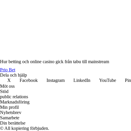
Hur betting och online casino gick från tabu till mainstream
Prio Bet
Dela och hjälp
X
Facebook
Instagram
LinkedIn
YouTube
Pin
Möt oss
Stöd
public relations
Marknadsföring
Min profil
Nyhetsbrev
Samarbete
Din berättelse
© All kopiering förbjuden.