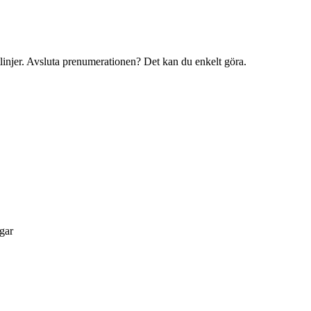
ktlinjer. Avsluta prenumerationen? Det kan du enkelt göra.
ngar