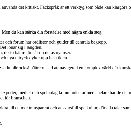
a använda det kritiskt. Fackspråk är ett verktyg som både kan klargöra oc
kt. Men du kan stärka din förståelse med några enkla steg:
r och forum har ordlistor och guider till centrala begrepp.
. Det lönar sig i längden.
 desto bättre förstår du deras nyanser.
 och nya uttryck dyker upp hela tiden.
e – du blir också bättre rustad att navigera i en komplex värld där kuns
r experter, medier och spelbolag kommunicerar med spelare har de ett an
det för branschen.
idra till en mer transparent och ansvarsfull spelkultur, där alla talar sa
e.