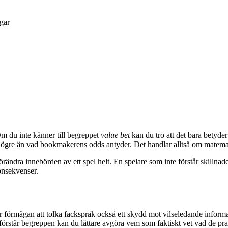
ngar
. Om du inte känner till begreppet
value bet
kan du tro att det bara betyde
r högre än vad bookmakerens odds antyder. Det handlar alltså om matema
örändra innebörden av ett spel helt. En spelare som inte förstår skillnade
onsekvenser.
er är förmågan att tolka fackspråk också ett skydd mot vilseledande info
örstår begreppen kan du lättare avgöra vem som faktiskt vet vad de pra