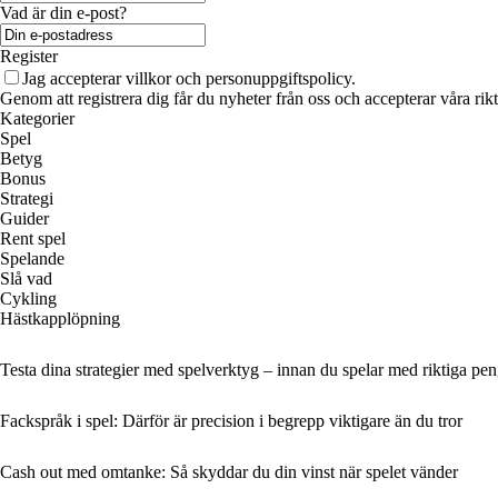
Vad är din e-post?
Register
Jag accepterar villkor och personuppgiftspolicy.
Genom att registrera dig får du nyheter från oss och accepterar våra ri
Kategorier
Spel
Betyg
Bonus
Strategi
Guider
Rent spel
Spelande
Slå vad
Cykling
Hästkapplöpning
Testa dina strategier med spelverktyg – innan du spelar med riktiga pe
Fackspråk i spel: Därför är precision i begrepp viktigare än du tror
Cash out med omtanke: Så skyddar du din vinst när spelet vänder