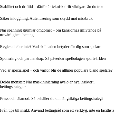
Stabilitet och drifttid – därför är teknisk drift viktigare än du tror
Säker inloggning: Autentisering som skydd mot missbruk
När spänning grumlar omdömet – om känslornas inflytande på
trovärdighet i betting
Reglerad eller inte? Vad skillnaden betyder för dig som spelare
Sponsring och partnerskap: Så påverkar spelbolagen sportvärlden
Vad är specialspel – och varför blir de alltmer populära bland spelare?
Dolda mönster: När maskininlärning avslöjar nya insikter i
bettingstrategier
Press och tålamod: Så behåller du din långsiktiga bettingstrategi
Från tips till insikt: Använd bettingråd som ett verktyg, inte en facitlista