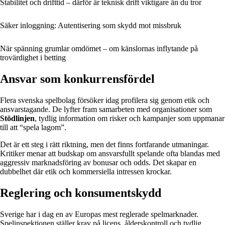
Stabilitet och drifttid – därför är teknisk drift viktigare än du tror
Säker inloggning: Autentisering som skydd mot missbruk
När spänning grumlar omdömet – om känslornas inflytande på
trovärdighet i betting
Ansvar som konkurrensfördel
Flera svenska spelbolag försöker idag profilera sig genom etik och
ansvarstagande. De lyfter fram samarbeten med organisationer som
Stödlinjen
, tydlig information om risker och kampanjer som uppmanar
till att “spela lagom”.
Det är ett steg i rätt riktning, men det finns fortfarande utmaningar.
Kritiker menar att budskap om ansvarsfullt spelande ofta blandas med
aggressiv marknadsföring av bonusar och odds. Det skapar en
dubbelhet där etik och kommersiella intressen krockar.
Reglering och konsumentskydd
Sverige har i dag en av Europas mest reglerade spelmarknader.
Spelinspektionen ställer krav på licens, ålderskontroll och tydlig