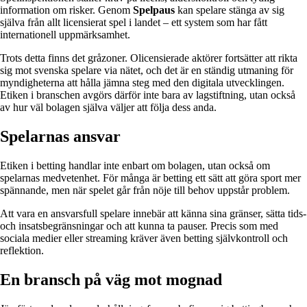
information om risker. Genom
Spelpaus
kan spelare stänga av sig
själva från allt licensierat spel i landet – ett system som har fått
internationell uppmärksamhet.
Trots detta finns det gråzoner. Olicensierade aktörer fortsätter att rikta
sig mot svenska spelare via nätet, och det är en ständig utmaning för
myndigheterna att hålla jämna steg med den digitala utvecklingen.
Etiken i branschen avgörs därför inte bara av lagstiftning, utan också
av hur väl bolagen själva väljer att följa dess anda.
Spelarnas ansvar
Etiken i betting handlar inte enbart om bolagen, utan också om
spelarnas medvetenhet. För många är betting ett sätt att göra sport mer
spännande, men när spelet går från nöje till behov uppstår problem.
Att vara en ansvarsfull spelare innebär att känna sina gränser, sätta tids-
och insatsbegränsningar och att kunna ta pauser. Precis som med
sociala medier eller streaming kräver även betting självkontroll och
reflektion.
En bransch på väg mot mognad