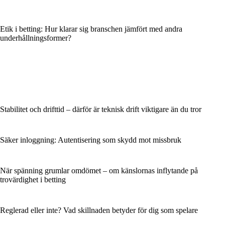
Etik i betting: Hur klarar sig branschen jämfört med andra
underhållningsformer?
Stabilitet och drifttid – därför är teknisk drift viktigare än du tror
Säker inloggning: Autentisering som skydd mot missbruk
När spänning grumlar omdömet – om känslornas inflytande på
trovärdighet i betting
Reglerad eller inte? Vad skillnaden betyder för dig som spelare