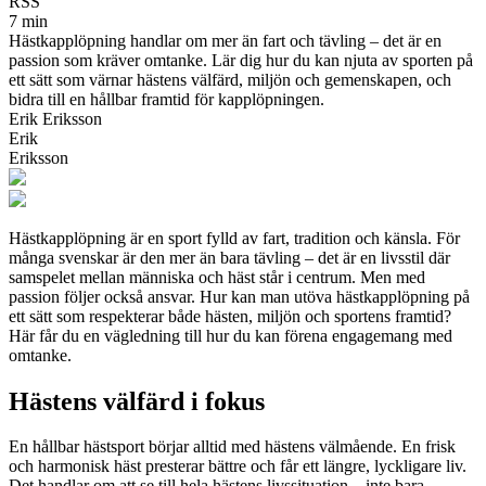
RSS
7 min
Hästkapplöpning handlar om mer än fart och tävling – det är en
passion som kräver omtanke. Lär dig hur du kan njuta av sporten på
ett sätt som värnar hästens välfärd, miljön och gemenskapen, och
bidra till en hållbar framtid för kapplöpningen.
Erik Eriksson
Erik
Eriksson
Hästkapplöpning är en sport fylld av fart, tradition och känsla. För
många svenskar är den mer än bara tävling – det är en livsstil där
samspelet mellan människa och häst står i centrum. Men med
passion följer också ansvar. Hur kan man utöva hästkapplöpning på
ett sätt som respekterar både hästen, miljön och sportens framtid?
Här får du en vägledning till hur du kan förena engagemang med
omtanke.
Hästens välfärd i fokus
En hållbar hästsport börjar alltid med hästens välmående. En frisk
och harmonisk häst presterar bättre och får ett längre, lyckligare liv.
Det handlar om att se till hela hästens livssituation – inte bara