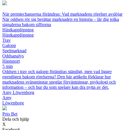
När premiechanserna förändras: Vad marknadens rörelser avslöjar
När oddsen rör sig berättar marknaden en historia – lär dig tolka
signalerna bakom siffrorna
Hästkapplöpning
Hästkapplöpning
Trav
Galopp
Spelmarknad
Oddsanalys
Hästsport
5 min
Oddsen i trav och galopp förändras ständigt, men vad ligger
egentligen bakom rörelserna? Den här artikeln förklarar hur
marknadens svängningar speglar förväntningar, psykologi och
information – och hur du som spelare kan dra nytta av det.
Amy Löwenborg
Amy
Löwenborg
Prio Bet
Dela och hjälp
X
Facebook