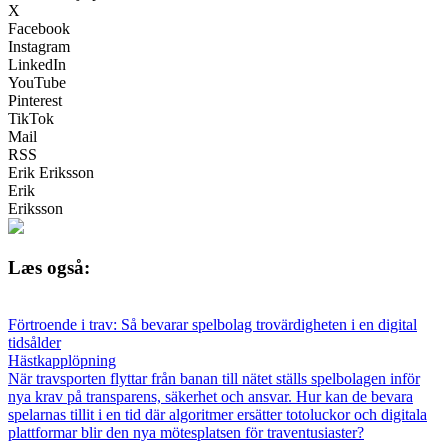
X
Facebook
Instagram
LinkedIn
YouTube
Pinterest
TikTok
Mail
RSS
Erik Eriksson
Erik
Eriksson
Læs også:
Förtroende i trav: Så bevarar spelbolag trovärdigheten i en digital
tidsålder
Hästkapplöpning
När travsporten flyttar från banan till nätet ställs spelbolagen inför
nya krav på transparens, säkerhet och ansvar. Hur kan de bevara
spelarnas tillit i en tid där algoritmer ersätter totoluckor och digitala
plattformar blir den nya mötesplatsen för traventusiaster?