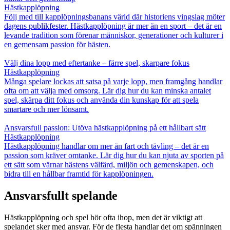
Hästkapplöpning
Följ med till kapplöpningsbanans värld där historiens vingslag möter
dagens publikfester. Hästkapplöpning är mer än en sport – det är en
levande tradition som förenar människor, generationer och kulturer i
en gemensam passion för hästen.
Välj dina lopp med eftertanke – färre spel, skarpare fokus
Hästkapplöpning
Många spelare lockas att satsa på varje lopp, men framgång handlar
ofta om att välja med omsorg. Lär dig hur du kan minska antalet
spel, skärpa ditt fokus och använda din kunskap för att spela
smartare och mer lönsamt.
Ansvarsfull passion: Utöva hästkapplöpning på ett hållbart sätt
Hästkapplöpning
Hästkapplöpning handlar om mer än fart och tävling – det är en
passion som kräver omtanke. Lär dig hur du kan njuta av sporten på
ett sätt som värnar hästens välfärd, miljön och gemenskapen, och
bidra till en hållbar framtid för kapplöpningen.
Ansvarsfullt spelande
Hästkapplöpning och spel hör ofta ihop, men det är viktigt att
spelandet sker med ansvar. För de flesta handlar det om spänningen