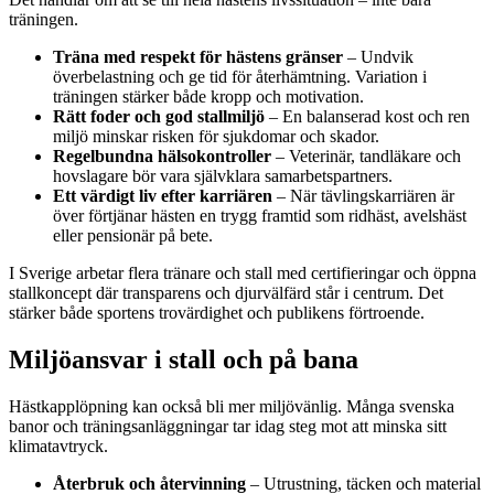
träningen.
Träna med respekt för hästens gränser
– Undvik
överbelastning och ge tid för återhämtning. Variation i
träningen stärker både kropp och motivation.
Rätt foder och god stallmiljö
– En balanserad kost och ren
miljö minskar risken för sjukdomar och skador.
Regelbundna hälsokontroller
– Veterinär, tandläkare och
hovslagare bör vara självklara samarbetspartners.
Ett värdigt liv efter karriären
– När tävlingskarriären är
över förtjänar hästen en trygg framtid som ridhäst, avelshäst
eller pensionär på bete.
I Sverige arbetar flera tränare och stall med certifieringar och öppna
stallkoncept där transparens och djurvälfärd står i centrum. Det
stärker både sportens trovärdighet och publikens förtroende.
Miljöansvar i stall och på bana
Hästkapplöpning kan också bli mer miljövänlig. Många svenska
banor och träningsanläggningar tar idag steg mot att minska sitt
klimatavtryck.
Återbruk och återvinning
– Utrustning, täcken och material