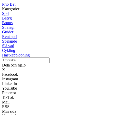
Prio Bet
Kategorier
Spel
Betyg
Bonus
Strategi
Guider
Rent spel
Spelande
Slå vad
Cykling
Hästkapplöpning
Dela och hjälp
X
Facebook
Instagram
LinkedIn
YouTube
Pinterest
TikTok
Mail
RSS
Min sida