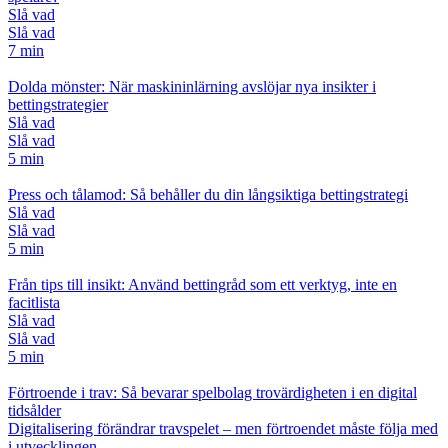
Slå vad
Slå vad
7 min
Dolda mönster: När maskininlärning avslöjar nya insikter i
bettingstrategier
Slå vad
Slå vad
5 min
Press och tålamod: Så behåller du din långsiktiga bettingstrategi
Slå vad
Slå vad
5 min
Från tips till insikt: Använd bettingråd som ett verktyg, inte en
facitlista
Slå vad
Slå vad
5 min
Förtroende i trav: Så bevarar spelbolag trovärdigheten i en digital
tidsålder
Digitalisering förändrar travspelet – men förtroendet måste följa med
i utvecklingen