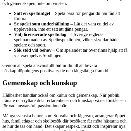
och gemenskapen, inte om vinsten.
Sätt en spelbudget
– Spela bara för pengar du har råd att
förlora.
Se spelet som underhållning
– Låt det vara en del av
upplevelsen, inte ett sätt att tjäna pengar.
Välj licensierade spelbolag
– I Sverige regleras
spelmarknaden av Spelinspektionen, vilket skyddar både
spelare och sport.
Sök stöd vid behov
– Om spelandet tar över finns hjälp att få
via exempelvis Stödlinjen.
Genom att spela ansvarsfullt bidrar du till att bevara
hästkapplöpningens positiva rykte och långsiktiga framtid.
Gemenskap och kunskap
Hållbarhet handlar också om kultur och gemenskap. När publik,
tränare och ryttare delar erfarenheter och kunskap växer förståelsen
för vad ansvarsfull passion innebär.
Många svenska banor, som Solvalla och Jägersro, arrangerar öppet
hus, familjedagar och skolbesök där besökare får möta hästarna och
se hur de tas om hand. Det skapar respekt, insikt och inspirerar nya