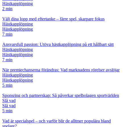
Hästkapplöpning
2 min
Välj dina lopp med eftertanke – färre spel, skarpare fokus
Hästkapplöpning
Hästkapplöpning
7 min
Ansvarsfull passion: Utöva hästkapplöpning på ett hållbart sätt
Hästkapplöpning
Hästkapplöpning
7 min
När premiechanserna förändras: Vad marknadens rörelser avslöjar
Hästkapplöpning
Hästkapplöpning
5 min
Sponsring och partnerskap: Så påverkar spelbolagen sportvärlden
Slå vad
Slå vad
5 min
Vad är specialspel – och varför blir de alltmer populära bland
spelare?