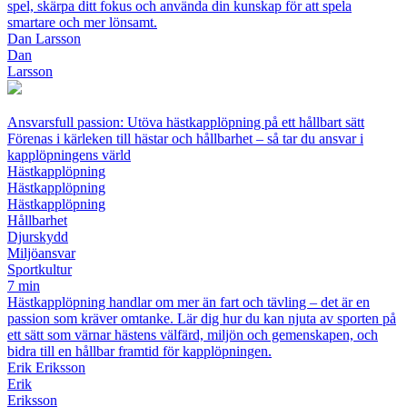
spel, skärpa ditt fokus och använda din kunskap för att spela
smartare och mer lönsamt.
Dan Larsson
Dan
Larsson
Ansvarsfull passion: Utöva hästkapplöpning på ett hållbart sätt
Förenas i kärleken till hästar och hållbarhet – så tar du ansvar i
kapplöpningens värld
Hästkapplöpning
Hästkapplöpning
Hästkapplöpning
Hållbarhet
Djurskydd
Miljöansvar
Sportkultur
7 min
Hästkapplöpning handlar om mer än fart och tävling – det är en
passion som kräver omtanke. Lär dig hur du kan njuta av sporten på
ett sätt som värnar hästens välfärd, miljön och gemenskapen, och
bidra till en hållbar framtid för kapplöpningen.
Erik Eriksson
Erik
Eriksson