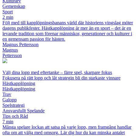
Kulturarv
Gemenskap
Sport
2 min
Följ med till kapplöpningsbanans värld där historiens vingslag möter
dagens publikfester. Hästkapplöpning är mer än en sport – det är en
levande tradition som förenar människor, generationer och kulturer i
en gemensam passion för hästen.
Magnus Pettersson
Magnus
Pettersson
Välj dina lopp med eftertanke – färre spel, skarpare fokus
Fokusera på rätt lopp och låt strategin bli din starkaste vinnare
Hästkapplöpning
Hästkapplöpning
Trav
Galopp
Spelstrategi
Ansvarsfullt Spelande
Tips och Råd
7 min
Många spelare lockas att satsa på varje lopp, men framgång handlar
ofta om att välja med omsorg. Lär dig hur du kan minska antalet