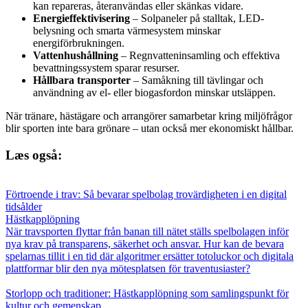
kan repareras, återanvändas eller skänkas vidare.
Energieffektivisering
– Solpaneler på stalltak, LED-
belysning och smarta värmesystem minskar
energiförbrukningen.
Vattenhushållning
– Regnvatteninsamling och effektiva
bevattningssystem sparar resurser.
Hållbara transporter
– Samåkning till tävlingar och
användning av el- eller biogasfordon minskar utsläppen.
När tränare, hästägare och arrangörer samarbetar kring miljöfrågor
blir sporten inte bara grönare – utan också mer ekonomiskt hållbar.
Læs også:
Förtroende i trav: Så bevarar spelbolag trovärdigheten i en digital
tidsålder
Hästkapplöpning
När travsporten flyttar från banan till nätet ställs spelbolagen inför
nya krav på transparens, säkerhet och ansvar. Hur kan de bevara
spelarnas tillit i en tid där algoritmer ersätter totoluckor och digitala
plattformar blir den nya mötesplatsen för traventusiaster?
Storlopp och traditioner: Hästkapplöpning som samlingspunkt för
kultur och gemenskap