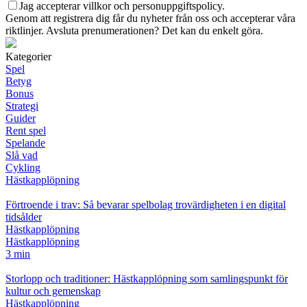
Jag accepterar villkor och personuppgiftspolicy.
Genom att registrera dig får du nyheter från oss och accepterar våra
riktlinjer. Avsluta prenumerationen? Det kan du enkelt göra.
Kategorier
Spel
Betyg
Bonus
Strategi
Guider
Rent spel
Spelande
Slå vad
Cykling
Hästkapplöpning
Förtroende i trav: Så bevarar spelbolag trovärdigheten i en digital
tidsålder
Hästkapplöpning
Hästkapplöpning
3 min
Storlopp och traditioner: Hästkapplöpning som samlingspunkt för
kultur och gemenskap
Hästkapplöpning