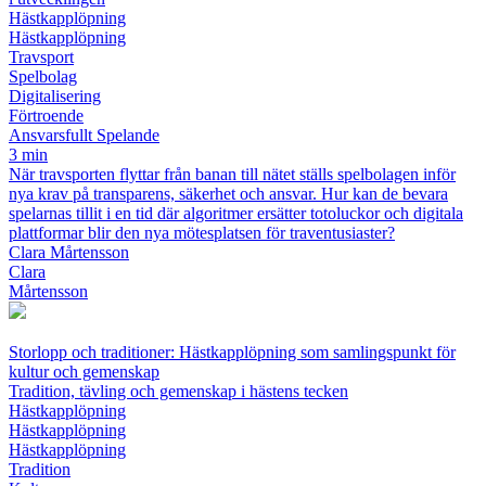
Hästkapplöpning
Hästkapplöpning
Travsport
Spelbolag
Digitalisering
Förtroende
Ansvarsfullt Spelande
3 min
När travsporten flyttar från banan till nätet ställs spelbolagen inför
nya krav på transparens, säkerhet och ansvar. Hur kan de bevara
spelarnas tillit i en tid där algoritmer ersätter totoluckor och digitala
plattformar blir den nya mötesplatsen för traventusiaster?
Clara Mårtensson
Clara
Mårtensson
Storlopp och traditioner: Hästkapplöpning som samlingspunkt för
kultur och gemenskap
Tradition, tävling och gemenskap i hästens tecken
Hästkapplöpning
Hästkapplöpning
Hästkapplöpning
Tradition