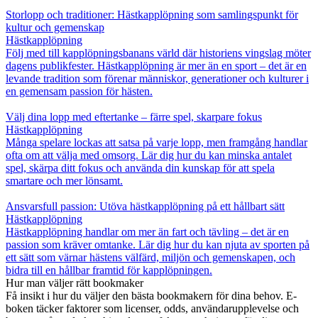
Storlopp och traditioner: Hästkapplöpning som samlingspunkt för
kultur och gemenskap
Hästkapplöpning
Följ med till kapplöpningsbanans värld där historiens vingslag möter
dagens publikfester. Hästkapplöpning är mer än en sport – det är en
levande tradition som förenar människor, generationer och kulturer i
en gemensam passion för hästen.
Välj dina lopp med eftertanke – färre spel, skarpare fokus
Hästkapplöpning
Många spelare lockas att satsa på varje lopp, men framgång handlar
ofta om att välja med omsorg. Lär dig hur du kan minska antalet
spel, skärpa ditt fokus och använda din kunskap för att spela
smartare och mer lönsamt.
Ansvarsfull passion: Utöva hästkapplöpning på ett hållbart sätt
Hästkapplöpning
Hästkapplöpning handlar om mer än fart och tävling – det är en
passion som kräver omtanke. Lär dig hur du kan njuta av sporten på
ett sätt som värnar hästens välfärd, miljön och gemenskapen, och
bidra till en hållbar framtid för kapplöpningen.
Hur man väljer rätt bookmaker
Få insikt i hur du väljer den bästa bookmakern för dina behov. E-
boken täcker faktorer som licenser, odds, användarupplevelse och