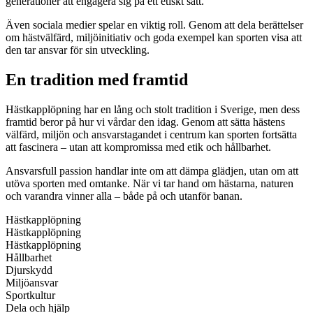
generationer att engagera sig på ett etiskt sätt.
Även sociala medier spelar en viktig roll. Genom att dela berättelser
om hästvälfärd, miljöinitiativ och goda exempel kan sporten visa att
den tar ansvar för sin utveckling.
En tradition med framtid
Hästkapplöpning har en lång och stolt tradition i Sverige, men dess
framtid beror på hur vi vårdar den idag. Genom att sätta hästens
välfärd, miljön och ansvarstagandet i centrum kan sporten fortsätta
att fascinera – utan att kompromissa med etik och hållbarhet.
Ansvarsfull passion handlar inte om att dämpa glädjen, utan om att
utöva sporten med omtanke. När vi tar hand om hästarna, naturen
och varandra vinner alla – både på och utanför banan.
Hästkapplöpning
Hästkapplöpning
Hästkapplöpning
Hållbarhet
Djurskydd
Miljöansvar
Sportkultur
Dela och hjälp