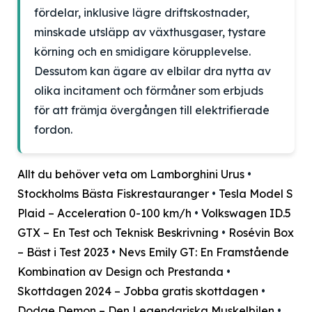
fördelar, inklusive lägre driftskostnader,
minskade utsläpp av växthusgaser, tystare
körning och en smidigare körupplevelse.
Dessutom kan ägare av elbilar dra nytta av
olika incitament och förmåner som erbjuds
för att främja övergången till elektrifierade
fordon.
Allt du behöver veta om Lamborghini Urus
•
Stockholms Bästa Fiskrestauranger
•
Tesla Model S
Plaid – Acceleration 0-100 km/h
•
Volkswagen ID.5
GTX – En Test och Teknisk Beskrivning
•
Rosévin Box
– Bäst i Test 2023
•
Nevs Emily GT: En Framstående
Kombination av Design och Prestanda
•
Skottdagen 2024 – Jobba gratis skottdagen
•
Dodge Demon – Den Legendariska Muskelbilen
•