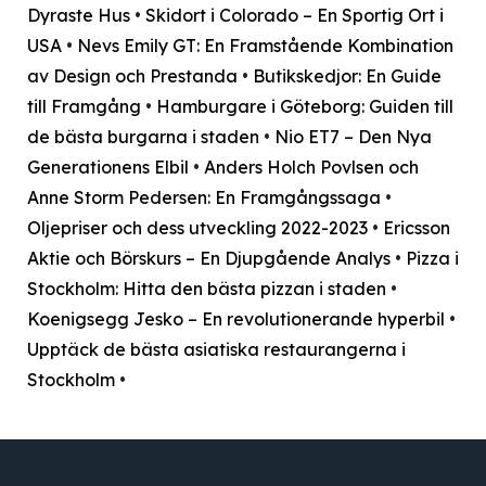
Dyraste Hus
•
Skidort i Colorado – En Sportig Ort i
USA
•
Nevs Emily GT: En Framstående Kombination
av Design och Prestanda
•
Butikskedjor: En Guide
till Framgång
•
Hamburgare i Göteborg: Guiden till
de bästa burgarna i staden
•
Nio ET7 – Den Nya
Generationens Elbil
•
Anders Holch Povlsen och
Anne Storm Pedersen: En Framgångssaga
•
Oljepriser och dess utveckling 2022-2023
•
Ericsson
Aktie och Börskurs – En Djupgående Analys
•
Pizza i
Stockholm: Hitta den bästa pizzan i staden
•
Koenigsegg Jesko – En revolutionerande hyperbil
•
Upptäck de bästa asiatiska restaurangerna i
Stockholm
•