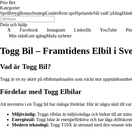
Prio Bet
Kategorier
Spel
Betyg
Bonus
Strategi
Guider
Rent spel
Spelande
Slå vad
Cykling
Häst
Dela och hjälp
X
Facebook
Instagram
LinkedIn
YouTube
Pin
Min sida
Kom igång
Maila nyheter
Togg Bil – Framtidens Elbil i Sv
Vad är Togg Bil?
Togg är en ny aktör på elbilsmarknaden som väckt stor uppmärksamhe
Fördelar med Togg Elbilar
Att investera i en Togg bil har många fördelar. Här är några skäl till varf
Miljövänlig:
Toggs elbilar är miljövänliga och bidrar till att mi
Energisnål:
Togg bilar är energieffektiva och har låga driftskost
Modern teknologi:
Togg T10X är utrustad med den senaste tekn