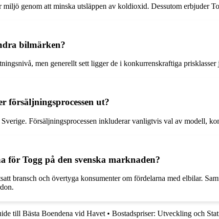
lbar miljö genom att minska utsläppen av koldioxid. Dessutom erbjuder 
andra bilmärken?
tningsnivå, men generellt sett ligger de i konkurrenskraftiga prisklasse
r försäljningsprocessen ut?
 Sverige. Försäljningsprocessen inkluderar vanligtvis val av modell, ko
rna för Togg på den svenska marknaden?
tsatt bransch och övertyga konsumenter om fördelarna med elbilar. Samti
rdon.
ide till Bästa Boendena vid Havet
•
Bostadspriser: Utveckling och Stat