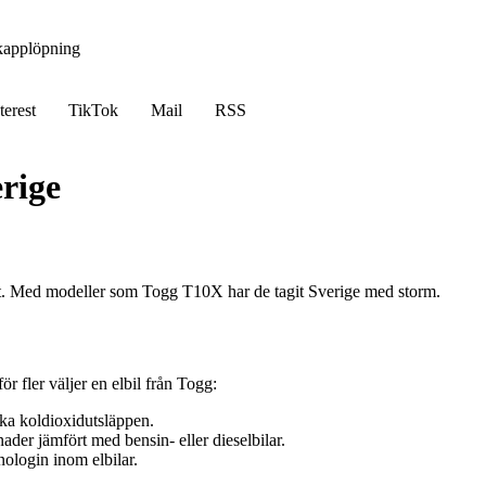
kapplöpning
terest
TikTok
Mail
RSS
erige
t. Med modeller som Togg T10X har de tagit Sverige med storm.
ör fler väljer en elbil från Togg:
nska koldioxidutsläppen.
nader jämfört med bensin- eller dieselbilar.
ologin inom elbilar.