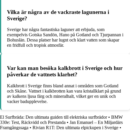
Vilka är några av de vackraste lagunerna i
Sverige?
Sverige har några fantastiska laguner att erbjuda, som
exempelvis Gotska Sandön, Hano på Gotland och Tjurpannan i
Bohuslän. Dessa platser har lugnt och klart vatten som skapar
en fridfull och tropisk atmosfär.
Var kan man besöka kalkbrott i Sverige och hur
påverkar de vattnets klarhet?
Kalkbrott i Sverige finns bland annat i områden som Gotland
och Skåne. Vattnet i kalkbrotten kan vara kristallklart på grund
av kalkens ljusa färg och mineralhalt, vilket ger en unik och
vacker badupplevelse.
El Surfbräda: Den ultimata guiden till elektriska surfbrädor
•
BMW
330e: Test, Räckvidd och Prestanda
•
Jan Emanuel – En Miljardärs
Framgångssaga
•
Rivian R1T: Den ultimata elpickupen i Sverige
•