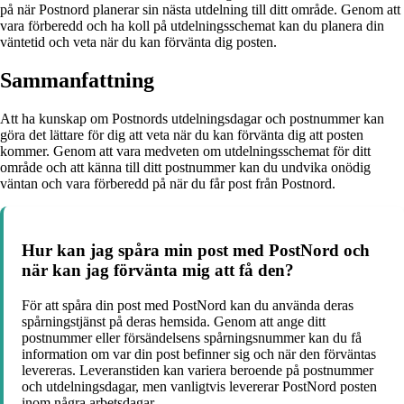
på när Postnord planerar sin nästa utdelning till ditt område. Genom att
vara förberedd och ha koll på utdelningsschemat kan du planera din
väntetid och veta när du kan förvänta dig posten.
Sammanfattning
Att ha kunskap om Postnords utdelningsdagar och postnummer kan
göra det lättare för dig att veta när du kan förvänta dig att posten
kommer. Genom att vara medveten om utdelningsschemat för ditt
område och att känna till ditt postnummer kan du undvika onödig
väntan och vara förberedd på när du får post från Postnord.
Hur kan jag spåra min post med PostNord och
när kan jag förvänta mig att få den?
För att spåra din post med PostNord kan du använda deras
spårningstjänst på deras hemsida. Genom att ange ditt
postnummer eller försändelsens spårningsnummer kan du få
information om var din post befinner sig och när den förväntas
levereras. Leveranstiden kan variera beroende på postnummer
och utdelningsdagar, men vanligtvis levererar PostNord posten
inom några arbetsdagar.