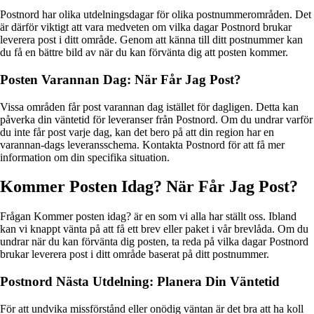
Postnord har olika utdelningsdagar för olika postnummerområden. Det
är därför viktigt att vara medveten om vilka dagar Postnord brukar
leverera post i ditt område. Genom att känna till ditt postnummer kan
du få en bättre bild av när du kan förvänta dig att posten kommer.
Posten Varannan Dag: När Får Jag Post?
Vissa områden får post varannan dag istället för dagligen. Detta kan
påverka din väntetid för leveranser från Postnord. Om du undrar varför
du inte får post varje dag, kan det bero på att din region har en
varannan-dags leveransschema. Kontakta Postnord för att få mer
information om din specifika situation.
Kommer Posten Idag? När Får Jag Post?
Frågan Kommer posten idag? är en som vi alla har ställt oss. Ibland
kan vi knappt vänta på att få ett brev eller paket i vår brevlåda. Om du
undrar när du kan förvänta dig posten, ta reda på vilka dagar Postnord
brukar leverera post i ditt område baserat på ditt postnummer.
Postnord Nästa Utdelning: Planera Din Väntetid
För att undvika missförstånd eller onödig väntan är det bra att ha koll