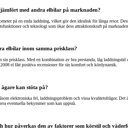
8 jämfört med andra elbilar på marknaden?
meter på en enda laddning, vilket gör den idealisk för långa resor. Des
funktioner och teknologi som ökar dess attraktionskraft på marknaden
ra elbilar inom samma prisklass?
 sin prisklass. Med en kombination av bra prestanda, låg laddningstid oc
 2008 el fått positiva recensioner för sin komfort och kördynamik.
 ägare kan stöta på?
m elektroniska fel, laddningsproblem och vissa kvalitetsfrågor. Det är 
antera eventuella bekymmer som kan uppstå.
ch hur påverkas den av faktorer som körstil och väder