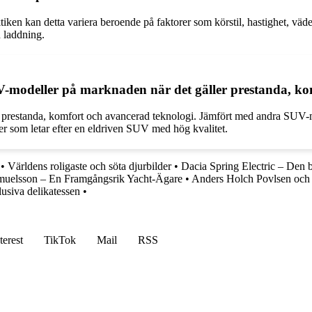
iken kan detta variera beroende på faktorer som körstil, hastighet, väde
n laddning.
V-modeller på marknaden när det gäller prestanda, ko
av prestanda, komfort och avancerad teknologi. Jämfört med andra SUV-m
ter som letar efter en eldriven SUV med hög kvalitet.
•
Världens roligaste och söta djurbilder
•
Dacia Spring Electric – Den bi
uelsson – En Framgångsrik Yacht-Ägare
•
Anders Holch Povlsen och
lusiva delikatessen
•
terest
TikTok
Mail
RSS