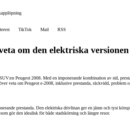
kapplöpning
terest
TikTok
Mail
RSS
 veta om den elektriska versione
 SUV:en Peugeot 2008. Med en imponerande kombination av stil, presta
höver veta om Peugeot e-2008, inklusive prestanda, räckvidd, problem oc
onerande prestanda. Den elektriska drivlinan ger en jämn och tyst köru
om gör den idealisk för både stadskörning och längre resor.