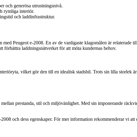
er och generösa utrustningsnivå.
 rymliga interiör.
ngstid och laddinfrastruktur.
m med Peugeot e-2008. En av de vanligaste klagomålen är relaterade till l
att förbättra laddningsnätverket för att möta kundernas behov.
ryta, vilket gör den till en idealisk stadsbil. Trots sin lilla storlek
ellan prestanda, stil och miljövänlighet. Med sin imponerande räckvidd 
e-2008 och dess egenskaper. För mer information rekommenderar vi att du