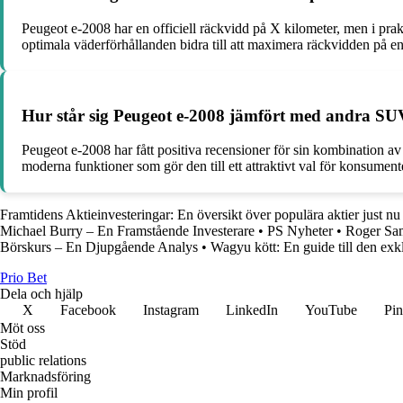
Peugeot e-2008 har en officiell räckvidd på X kilometer, men i prakt
optimala väderförhållanden bidra till att maximera räckvidden på e
Hur står sig Peugeot e-2008 jämfört med andra SU
Peugeot e-2008 har fått positiva recensioner för sin kombination 
moderna funktioner som gör den till ett attraktivt val för konsumen
Framtidens Aktieinvesteringar: En översikt över populära aktier just nu
Michael Burry – En Framstående Investerare
•
PS Nyheter
•
Roger Sam
Börskurs – En Djupgående Analys
•
Wagyu kött: En guide till den exk
Prio Bet
Dela och hjälp
X
Facebook
Instagram
LinkedIn
YouTube
Pin
Möt oss
Stöd
public relations
Marknadsföring
Min profil