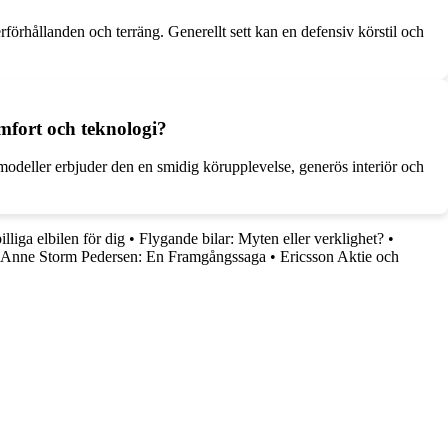
rförhållanden och terräng. Generellt sett kan en defensiv körstil och
mfort och teknologi?
odeller erbjuder den en smidig körupplevelse, generös interiör och
lliga elbilen för dig
•
Flygande bilar: Myten eller verklighet?
•
 Anne Storm Pedersen: En Framgångssaga
•
Ericsson Aktie och