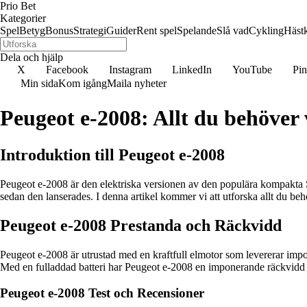
Prio Bet
Kategorier
Spel
Betyg
Bonus
Strategi
Guider
Rent spel
Spelande
Slå vad
Cykling
Häst
Dela och hjälp
X
Facebook
Instagram
LinkedIn
YouTube
Pin
Min sida
Kom igång
Maila nyheter
Peugeot e-2008: Allt du behöver
Introduktion till Peugeot e-2008
Peugeot e-2008 är den elektriska versionen av den populära kompakta
sedan den lanserades. I denna artikel kommer vi att utforska allt du be
Peugeot e-2008 Prestanda och Räckvidd
Peugeot e-2008 är utrustad med en kraftfull elmotor som levererar imp
Med en fulladdad batteri har Peugeot e-2008 en imponerande räckvidd s
Peugeot e-2008 Test och Recensioner