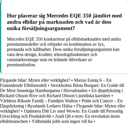
Hur placerar sig Mercedes EQE 350 jämfört med
andra elbilar på marknaden och vad är dess
unika försäljningsargument?
Mercedes EQE 350 konkurrerar på elbilsmarknaden med andra
premiummodeller och erbjuder en kombination av lyx,
prestanda och hållbarhet. Dess unika försäljningsargument kan
vara dess design, kvalitet, teknologifunktioner och
varumärkesimage som en ledande tillverkare av
premiumfordon.
Flygande bilar: Myten eller verklighet?
•
Maxus Euniq 6 – En
Framstående Elbilsmodell
•
Stockholms Bästa Burgare: En Guide till
De Mest Smaskiga Hamburgarna i Huvudstaden
•
En djupdykning i
Rickard Olsson Rive och Richard Olsson’s juridiska karriärer
•
Världens Rikaste Familj – Familjen Walton
•
Putin och Cancer – En
Djupdykning i Rysslands Ledares Hälsa
•
Flygande bilar: Myten eller
verklighet?
•
Optimera Ditt Liv med Wowto: En Guide till Personlig
Utveckling och Produktivitit
•
Audi Q6 e-tron: En revolution inom
elbilsbranschen
•
Välbetalda jobb som ingen vill ha
•