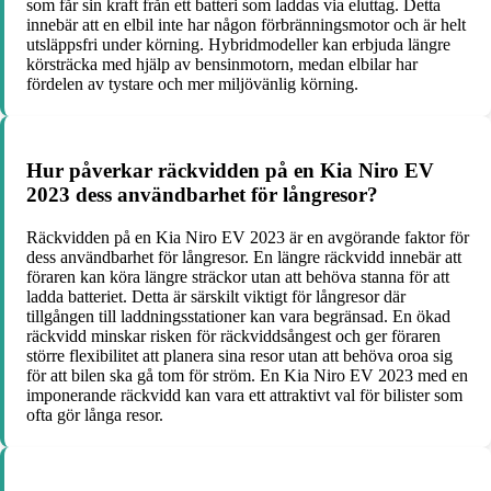
som får sin kraft från ett batteri som laddas via eluttag. Detta
innebär att en elbil inte har någon förbränningsmotor och är helt
utsläppsfri under körning. Hybridmodeller kan erbjuda längre
körsträcka med hjälp av bensinmotorn, medan elbilar har
fördelen av tystare och mer miljövänlig körning.
Hur påverkar räckvidden på en Kia Niro EV
2023 dess användbarhet för långresor?
Räckvidden på en Kia Niro EV 2023 är en avgörande faktor för
dess användbarhet för långresor. En längre räckvidd innebär att
föraren kan köra längre sträckor utan att behöva stanna för att
ladda batteriet. Detta är särskilt viktigt för långresor där
tillgången till laddningsstationer kan vara begränsad. En ökad
räckvidd minskar risken för räckviddsångest och ger föraren
större flexibilitet att planera sina resor utan att behöva oroa sig
för att bilen ska gå tom för ström. En Kia Niro EV 2023 med en
imponerande räckvidd kan vara ett attraktivt val för bilister som
ofta gör långa resor.