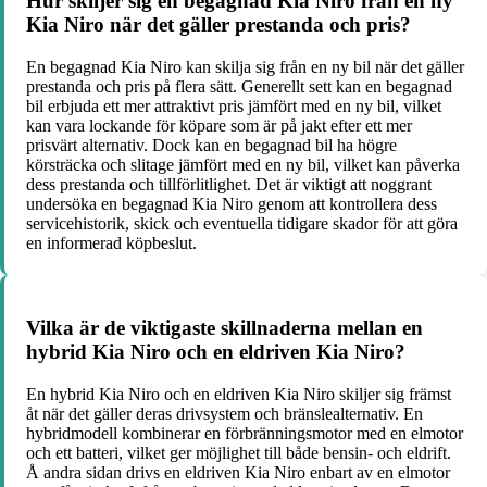
Hur skiljer sig en begagnad Kia Niro från en ny
Kia Niro när det gäller prestanda och pris?
En begagnad Kia Niro kan skilja sig från en ny bil när det gäller
prestanda och pris på flera sätt. Generellt sett kan en begagnad
bil erbjuda ett mer attraktivt pris jämfört med en ny bil, vilket
kan vara lockande för köpare som är på jakt efter ett mer
prisvärt alternativ. Dock kan en begagnad bil ha högre
körsträcka och slitage jämfört med en ny bil, vilket kan påverka
dess prestanda och tillförlitlighet. Det är viktigt att noggrant
undersöka en begagnad Kia Niro genom att kontrollera dess
servicehistorik, skick och eventuella tidigare skador för att göra
en informerad köpbeslut.
Vilka är de viktigaste skillnaderna mellan en
hybrid Kia Niro och en eldriven Kia Niro?
En hybrid Kia Niro och en eldriven Kia Niro skiljer sig främst
åt när det gäller deras drivsystem och bränslealternativ. En
hybridmodell kombinerar en förbränningsmotor med en elmotor
och ett batteri, vilket ger möjlighet till både bensin- och eldrift.
Å andra sidan drivs en eldriven Kia Niro enbart av en elmotor