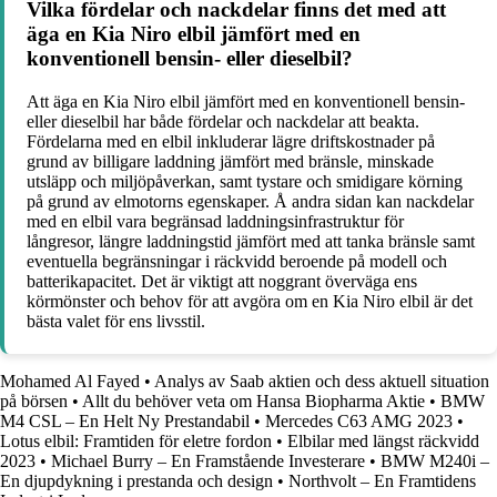
Vilka fördelar och nackdelar finns det med att
äga en Kia Niro elbil jämfört med en
konventionell bensin- eller dieselbil?
Att äga en Kia Niro elbil jämfört med en konventionell bensin-
eller dieselbil har både fördelar och nackdelar att beakta.
Fördelarna med en elbil inkluderar lägre driftskostnader på
grund av billigare laddning jämfört med bränsle, minskade
utsläpp och miljöpåverkan, samt tystare och smidigare körning
på grund av elmotorns egenskaper. Å andra sidan kan nackdelar
med en elbil vara begränsad laddningsinfrastruktur för
långresor, längre laddningstid jämfört med att tanka bränsle samt
eventuella begränsningar i räckvidd beroende på modell och
batterikapacitet. Det är viktigt att noggrant överväga ens
körmönster och behov för att avgöra om en Kia Niro elbil är det
bästa valet för ens livsstil.
Mohamed Al Fayed
•
Analys av Saab aktien och dess aktuell situation
på börsen
•
Allt du behöver veta om Hansa Biopharma Aktie
•
BMW
M4 CSL – En Helt Ny Prestandabil
•
Mercedes C63 AMG 2023
•
Lotus elbil: Framtiden för eletre fordon
•
Elbilar med längst räckvidd
2023
•
Michael Burry – En Framstående Investerare
•
BMW M240i –
En djupdykning i prestanda och design
•
Northvolt – En Framtidens