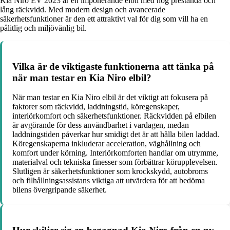
Kia Niro EV 2023 är en imponerande elbil med hög prestanda och
lång räckvidd. Med modern design och avancerade
säkerhetsfunktioner är den ett attraktivt val för dig som vill ha en
pålitlig och miljövänlig bil.
Vilka är de viktigaste funktionerna att tänka på
när man testar en Kia Niro elbil?
När man testar en Kia Niro elbil är det viktigt att fokusera på
faktorer som räckvidd, laddningstid, köregenskaper,
interiörkomfort och säkerhetsfunktioner. Räckvidden på elbilen
är avgörande för dess användbarhet i vardagen, medan
laddningstiden påverkar hur smidigt det är att hålla bilen laddad.
Köregenskaperna inkluderar acceleration, väghållning och
komfort under körning. Interiörkomforten handlar om utrymme,
materialval och tekniska finesser som förbättrar körupplevelsen.
Slutligen är säkerhetsfunktioner som krockskydd, autobroms
och filhållningsassistans viktiga att utvärdera för att bedöma
bilens övergripande säkerhet.