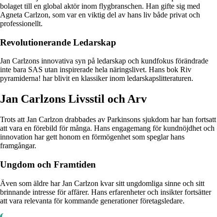
bolaget till en global aktör inom flygbranschen. Han gifte sig med
Agneta Carlzon, som var en viktig del av hans liv både privat och
professionellt.
Revolutionerande Ledarskap
Jan Carlzons innovativa syn på ledarskap och kundfokus förändrade
inte bara SAS utan inspirerade hela näringslivet. Hans bok Riv
pyramiderna! har blivit en klassiker inom ledarskapslitteraturen.
Jan Carlzons Livsstil och Arv
Trots att Jan Carlzon drabbades av Parkinsons sjukdom har han fortsatt
att vara en förebild för många. Hans engagemang för kundnöjdhet och
innovation har gett honom en förmögenhet som speglar hans
framgångar.
Ungdom och Framtiden
Även som äldre har Jan Carlzon kvar sitt ungdomliga sinne och sitt
brinnande intresse för affärer. Hans erfarenheter och insikter fortsätter
att vara relevanta för kommande generationer företagsledare.