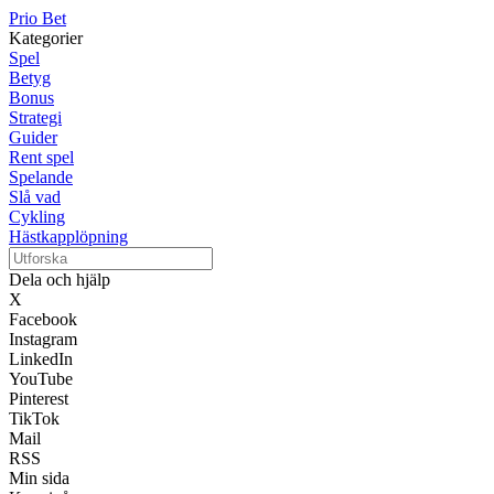
Prio Bet
Kategorier
Spel
Betyg
Bonus
Strategi
Guider
Rent spel
Spelande
Slå vad
Cykling
Hästkapplöpning
Dela och hjälp
X
Facebook
Instagram
LinkedIn
YouTube
Pinterest
TikTok
Mail
RSS
Min sida