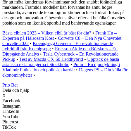
för att möta kundernas förväntningar och den snabbt föränderliga
marknaden. Framtida modeller kan förväntas ha ännu högre
prestanda, avancerade teknologifunktioner och en fortsatt fokus på
design och innovation. Chevrolet strävar efter att behålla Corvettes
position som en ikonisk sportbil med banbrytande egenskaper.
Bästa elbilen 2023 – Vilken elbil är bäst för dig?
•
Frank Hu –
Experten på Hälsosam Kost
•
Corvette C8 – Den Nya Chevrolet
Corvette 2022
•
Koenigsegg Gemera – En revolutionerande
hybridbil från Koenigsegg
•
Ericsson Aktie och Börskurs – En
Djupgående Analys
•
Tesla Cybertruck – En Revolutionerande
Pickup
•
Test av Mazda CX-60 Laddhybrid
•
Upptäck de bästa
asiatiska restaurangerna i Stockholm
•
Putin – En djupdykning i
Vladimir Putins liv och politiska karriär
•
Dagens PS – Din källa för
ekonominyheter
•
Prio Bet
Dela och hjälp
X
Facebook
Instagram
LinkedIn
YouTube
Pinterest
TikTok