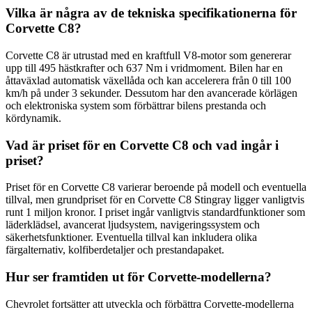
Vilka är några av de tekniska specifikationerna för
Corvette C8?
Corvette C8 är utrustad med en kraftfull V8-motor som genererar
upp till 495 hästkrafter och 637 Nm i vridmoment. Bilen har en
åttaväxlad automatisk växellåda och kan accelerera från 0 till 100
km/h på under 3 sekunder. Dessutom har den avancerade körlägen
och elektroniska system som förbättrar bilens prestanda och
kördynamik.
Vad är priset för en Corvette C8 och vad ingår i
priset?
Priset för en Corvette C8 varierar beroende på modell och eventuella
tillval, men grundpriset för en Corvette C8 Stingray ligger vanligtvis
runt 1 miljon kronor. I priset ingår vanligtvis standardfunktioner som
läderklädsel, avancerat ljudsystem, navigeringssystem och
säkerhetsfunktioner. Eventuella tillval kan inkludera olika
färgalternativ, kolfiberdetaljer och prestandapaket.
Hur ser framtiden ut för Corvette-modellerna?
Chevrolet fortsätter att utveckla och förbättra Corvette-modellerna