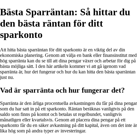
Bästa Sparräntan: Så hittar du
den bästa räntan för ditt
sparkonto
Att hitta bästa sparräntan för ditt sparkonto är en viktig del av din
ekonomiska planering. Genom att välja en bank eller finansinstitut med
hög sparränta kan du se till att dina pengar växer och arbetar för dig på
bästa möjliga sätt. I den här artikeln kommer vi att gå igenom vad
sparränta är, hur det fungerar och hur du kan hitta den bästa sparräntan
just nu.
Vad är sparränta och hur fungerar det?
Sparränta är den årliga procentuella avkastningen du får på dina pengar
som du har satt in på ett sparkonto. Räntan beräknas vanligtvis på den
saldo som finns på kontot och betalas ut regelbundet, vanligtvis
månatligen eller kvartalsvis. Genom att placera dina pengar på ett
sparkonto får du en säker avkastning på ditt kapital, även om det inte är
lika hög som på andra typer av investeringar.