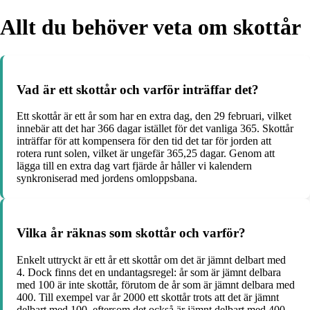
Allt du behöver veta om skottår
Vad är ett skottår och varför inträffar det?
Ett skottår är ett år som har en extra dag, den 29 februari, vilket
innebär att det har 366 dagar istället för det vanliga 365. Skottår
inträffar för att kompensera för den tid det tar för jorden att
rotera runt solen, vilket är ungefär 365,25 dagar. Genom att
lägga till en extra dag vart fjärde år håller vi kalendern
synkroniserad med jordens omloppsbana.
Vilka år räknas som skottår och varför?
Enkelt uttryckt är ett år ett skottår om det är jämnt delbart med
4. Dock finns det en undantagsregel: år som är jämnt delbara
med 100 är inte skottår, förutom de år som är jämnt delbara med
400. Till exempel var år 2000 ett skottår trots att det är jämnt
delbart med 100, eftersom det också är jämnt delbart med 400.