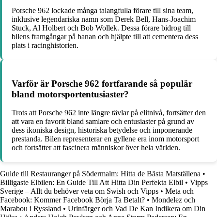
Porsche 962 lockade många talangfulla förare till sina team,
inklusive legendariska namn som Derek Bell, Hans-Joachim
Stuck, Al Holbert och Bob Wollek. Dessa förare bidrog till
bilens framgångar på banan och hjälpte till att cementera dess
plats i racinghistorien.
Varför är Porsche 962 fortfarande så populär
bland motorsportentusiaster?
Trots att Porsche 962 inte längre tävlar på elitnivå, fortsätter den
att vara en favorit bland samlare och entusiaster på grund av
dess ikoniska design, historiska betydelse och imponerande
prestanda. Bilen representerar en gyllene era inom motorsport
och fortsätter att fascinera människor över hela världen.
Guide till Restauranger på Södermalm: Hitta de Bästa Matställena
•
Billigaste Elbilen: En Guide Till Att Hitta Din Perfekta Elbil
•
Vipps
Sverige – Allt du behöver veta om Swish och Vipps
•
Meta och
Facebook: Kommer Facebook Börja Ta Betalt?
•
Mondelez och
Marabou i Ryssland
•
Urinfärger och Vad De Kan Indikera om Din